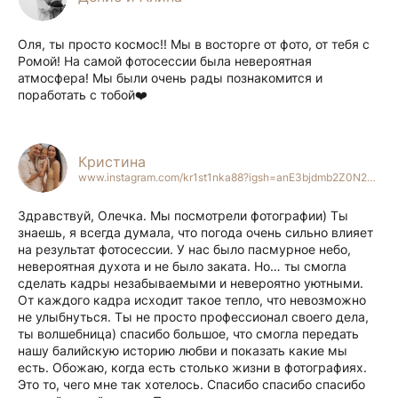
Оля, ты просто космос!! Мы в восторге от фото, от тебя с
Ромой! На самой фотосессии была невероятная
атмосфера! Мы были очень рады познакомится и
поработать с тобой❤️
Кристина
www.instagram.com/kr1st1nka88?igsh=anE3bjdmb2Z0N2Y3&utm_source=qr
Здравствуй, Олечка. Мы посмотрели фотографии) Ты
знаешь, я всегда думала, что погода очень сильно влияет
на результат фотосессии. У нас было пасмурное небо,
невероятная духота и не было заката. Но… ты смогла
сделать кадры незабываемыми и невероятно уютными.
От каждого кадра исходит такое тепло, что невозможно
не улыбнуться. Ты не просто профессионал своего дела,
ты волшебница) спасибо большое, что смогла передать
нашу балийскую историю любви и показать какие мы
есть. Обожаю, когда есть столько жизни в фотографиях.
Это то, чего мне так хотелось. Спасибо спасибо спасибо