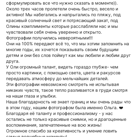
сформулировать все что нужно сказать в моменте)).
Около трех часов пролетели очень быстро, весело и
активно! Мы набегались и напрыгались по пляжу, под
красивый солнечный свет и потрясающий закат, под
Олины комплименты которые расслабляли нас и мы
чувствовали себя очень уверенно и открыто.
Фотографии получились невероятными!!!
Они на 100% передают всё то, что мы хотим запомнить на
многие годы, их хочется показывать своим будущим
детям и они без слов поймут как мы любили и любим друг
друга.
У Оли огромный талант, видеть гораздо глубже- чем
просто картинки, с помощью света, цвета и ракурсов
передавать атмосферу до мельчайших деталей.
Эти фотографии невозможно смотреть не испытывая
никаких чувств, такое тепло разливается в груди смотря
на наши глаза и улыбки.
Наша благодарность не знает границ и мы очень рады что
в этом году, нашим фотографом была именно Ольга. ❤️
Благодаря её таланту и профессионализму - у нас
остались не только красивые снимки, но и драгоценные
воспоминания, запечатленные на всю жизнь!
Огромное спасибо за креативность и умение ловить
самые волшебные моменты!